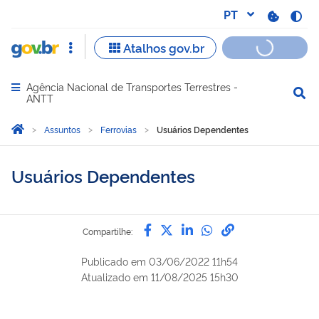
Agência Nacional de Transportes Terrestres -
Abrir menu principal de navegação
ANTT
Você está aqui:
Página Inicial
Assuntos
Ferrovias
Usuários Dependentes
Usuários Dependentes
Compartilhe por Facebook
Compartilhe por Twitter
Compartilhe por Lin
Compartilhe por
link para Copi
Compartilhe:
Publicado em
03/06/2022 11h54
Atualizado em
11/08/2025 15h30