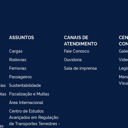
ASSUNTOS
CANAIS DE
CEN
ATENDIMENTO
CO
Cargas
Fale Conosco
Gale
Rodovias
Ouvidoria
Víde
Ferrovias
Sala de imprensa
Legi
Passageiros
Manu
Visu
ias
Sustentabilidade
otas
Fiscalização e Multas
Área Internacional
Centro de Estudos
Avançados em Regulação
de Transportes Terrestres -
as