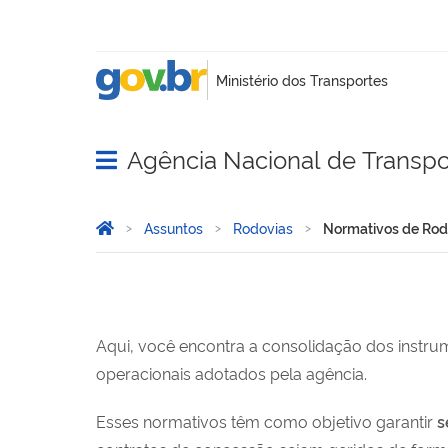
Agência Nacional de Transpo
Abrir menu principal de navegação
Você está aqui:
Página Inicial
Assuntos
Rodovias
Normativos de Rod
Normativos de Rodovias
Aqui, você encontra a consolidação dos instr
operacionais adotados pela agência.
Esses normativos têm como objetivo garantir
s