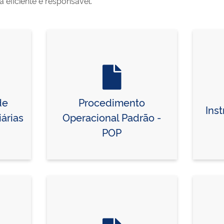
 eficiente e responsável.
de
Procedimento
Ins
árias
Operacional Padrão -
POP