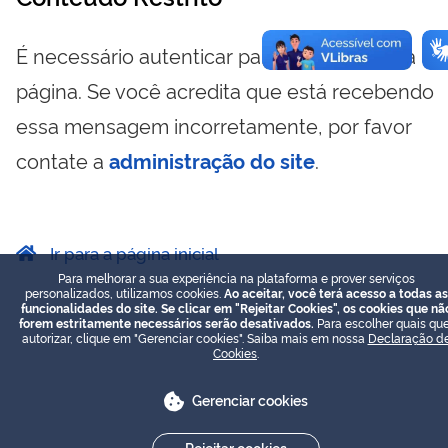
É necessário autenticar para visualizar essa
página. Se você acredita que está recebendo
essa mensagem incorretamente, por favor
contate a
administração do site
.
Ir para a página inicial
Para melhorar a sua experiência na plataforma e prover serviços
personalizados, utilizamos cookies.
Ao aceitar, você terá acesso a todas as
funcionalidades do site. Se clicar em "Rejeitar Cookies", os cookies que nã
forem estritamente necessários serão desativados.
Para escolher quais que
autorizar, clique em "Gerenciar cookies". Saiba mais em nossa
Declaração d
Cookies
.
Gerenciar cookies
Rejeitar cookies