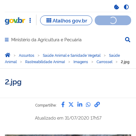
Ministério da Agricultura e Pecuária
Abrir menu principal de navegação
Você está aqui:
Página Inicial
Assuntos
Saúde Animal e Sanidade Vegetal
Saúde
Animal
Rastreabilidade AnimaI
Imagens
Carrossel
2.jpg
2.jpg
Compartilhe por Facebook
Compartilhe por Twitter
Compartilhe por Lin
Compartilhe por
link para Copi
Compartilhe:
Atualizado em
31/07/2020 17h57