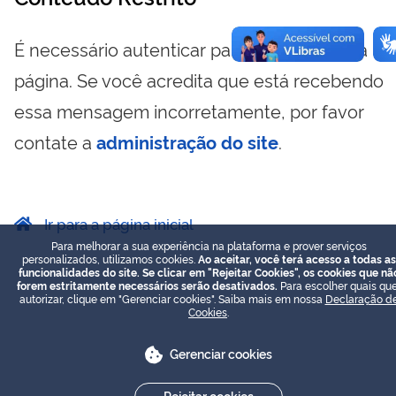
É necessário autenticar para visualizar essa
página. Se você acredita que está recebendo
essa mensagem incorretamente, por favor
contate a
administração do site
.
Ir para a página inicial
Para melhorar a sua experiência na plataforma e prover serviços
personalizados, utilizamos cookies.
Ao aceitar, você terá acesso a todas as
funcionalidades do site. Se clicar em "Rejeitar Cookies", os cookies que nã
forem estritamente necessários serão desativados.
Para escolher quais que
autorizar, clique em "Gerenciar cookies". Saiba mais em nossa
Declaração d
Cookies
.
Gerenciar cookies
Rejeitar cookies