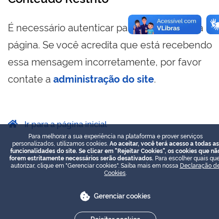
É necessário autenticar para visualizar essa
página. Se você acredita que está recebendo
essa mensagem incorretamente, por favor
contate a
administração do site
.
Ir para a página inicial
Para melhorar a sua experiência na plataforma e prover serviços
personalizados, utilizamos cookies.
Ao aceitar, você terá acesso a todas as
funcionalidades do site. Se clicar em "Rejeitar Cookies", os cookies que nã
forem estritamente necessários serão desativados.
Para escolher quais que
autorizar, clique em "Gerenciar cookies". Saiba mais em nossa
Declaração d
Cookies
.
Gerenciar cookies
Rejeitar cookies