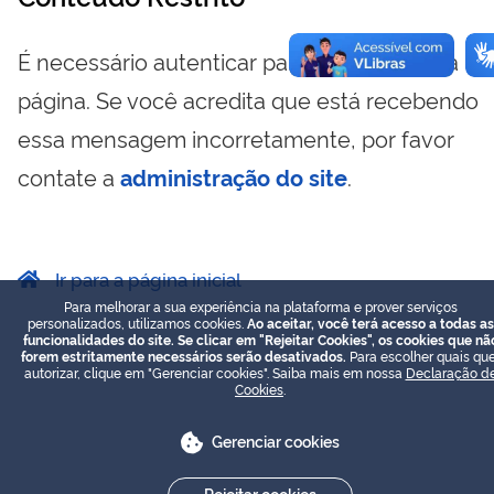
É necessário autenticar para visualizar essa
página. Se você acredita que está recebendo
essa mensagem incorretamente, por favor
contate a
administração do site
.
Ir para a página inicial
Para melhorar a sua experiência na plataforma e prover serviços
personalizados, utilizamos cookies.
Ao aceitar, você terá acesso a todas as
funcionalidades do site. Se clicar em "Rejeitar Cookies", os cookies que nã
forem estritamente necessários serão desativados.
Para escolher quais que
autorizar, clique em "Gerenciar cookies". Saiba mais em nossa
Declaração d
Cookies
.
Gerenciar cookies
Rejeitar cookies