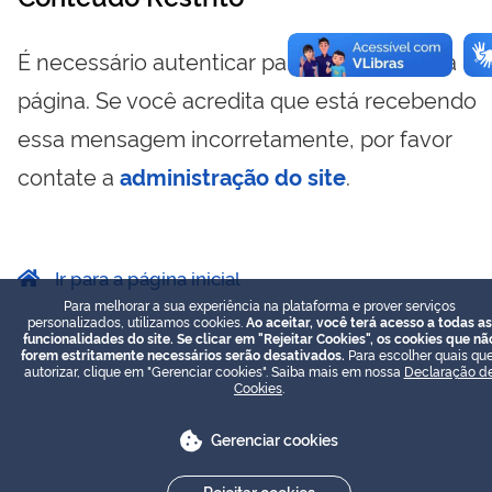
É necessário autenticar para visualizar essa
página. Se você acredita que está recebendo
essa mensagem incorretamente, por favor
contate a
administração do site
.
Ir para a página inicial
Para melhorar a sua experiência na plataforma e prover serviços
personalizados, utilizamos cookies.
Ao aceitar, você terá acesso a todas as
funcionalidades do site. Se clicar em "Rejeitar Cookies", os cookies que nã
forem estritamente necessários serão desativados.
Para escolher quais que
autorizar, clique em "Gerenciar cookies". Saiba mais em nossa
Declaração d
Cookies
.
Gerenciar cookies
Rejeitar cookies