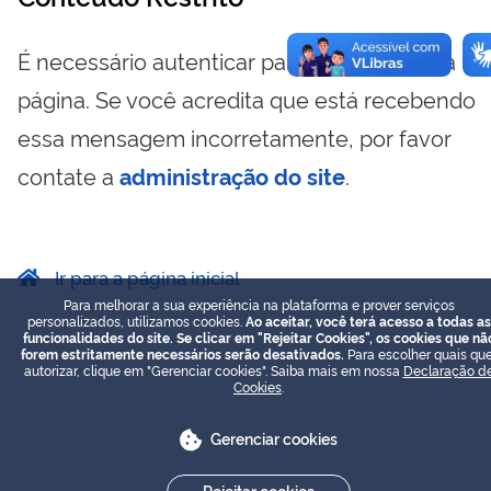
É necessário autenticar para visualizar essa
página. Se você acredita que está recebendo
essa mensagem incorretamente, por favor
contate a
administração do site
.
Ir para a página inicial
Para melhorar a sua experiência na plataforma e prover serviços
personalizados, utilizamos cookies.
Ao aceitar, você terá acesso a todas as
funcionalidades do site. Se clicar em "Rejeitar Cookies", os cookies que nã
forem estritamente necessários serão desativados.
Para escolher quais que
autorizar, clique em "Gerenciar cookies". Saiba mais em nossa
Declaração d
Cookies
.
Gerenciar cookies
Rejeitar cookies