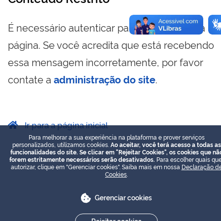
É necessário autenticar para visualizar essa
página. Se você acredita que está recebendo
essa mensagem incorretamente, por favor
contate a
administração do site
.
Ir para a página inicial
Para melhorar a sua experiência na plataforma e prover serviços
personalizados, utilizamos cookies.
Ao aceitar, você terá acesso a todas as
funcionalidades do site. Se clicar em "Rejeitar Cookies", os cookies que nã
forem estritamente necessários serão desativados.
Para escolher quais que
autorizar, clique em "Gerenciar cookies". Saiba mais em nossa
Declaração d
Cookies
.
Gerenciar cookies
Rejeitar cookies