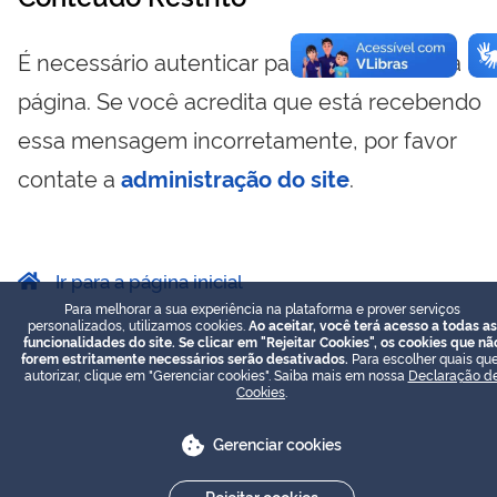
É necessário autenticar para visualizar essa
página. Se você acredita que está recebendo
essa mensagem incorretamente, por favor
contate a
administração do site
.
Ir para a página inicial
Para melhorar a sua experiência na plataforma e prover serviços
personalizados, utilizamos cookies.
Ao aceitar, você terá acesso a todas as
funcionalidades do site. Se clicar em "Rejeitar Cookies", os cookies que nã
forem estritamente necessários serão desativados.
Para escolher quais que
autorizar, clique em "Gerenciar cookies". Saiba mais em nossa
Declaração d
Cookies
.
Gerenciar cookies
Rejeitar cookies