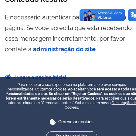
É necessário autenticar para visualizar essa
página. Se você acredita que está recebendo
essa mensagem incorretamente, por favor
contate a
administração do site
.
Ir para a página inicial
Para melhorar a sua experiência na plataforma e prover serviços
personalizados, utilizamos cookies.
Ao aceitar, você terá acesso a todas as
funcionalidades do site. Se clicar em "Rejeitar Cookies", os cookies que nã
forem estritamente necessários serão desativados.
Para escolher quais que
autorizar, clique em "Gerenciar cookies". Saiba mais em nossa
Declaração d
Cookies
.
Gerenciar cookies
Rejeitar cookies