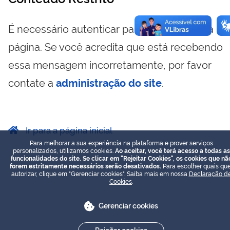
É necessário autenticar para visualizar essa
página. Se você acredita que está recebendo
essa mensagem incorretamente, por favor
contate a
administração do site
.
Ir para a página inicial
Para melhorar a sua experiência na plataforma e prover serviços
personalizados, utilizamos cookies.
Ao aceitar, você terá acesso a todas as
funcionalidades do site. Se clicar em "Rejeitar Cookies", os cookies que nã
forem estritamente necessários serão desativados.
Para escolher quais que
autorizar, clique em "Gerenciar cookies". Saiba mais em nossa
Declaração d
Cookies
.
Gerenciar cookies
Rejeitar cookies