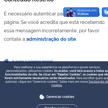
É necessário autenticar para visualizar essa
página. Se você acredita que está recebendo
essa mensagem incorretamente, por favor
contate a
administração do site
.
Ir para a página inicial
Para melhorar a sua experiência na plataforma e prover serviços
personalizados, utilizamos cookies.
Ao aceitar, você terá acesso a todas as
funcionalidades do site. Se clicar em "Rejeitar Cookies", os cookies que nã
forem estritamente necessários serão desativados.
Para escolher quais que
autorizar, clique em "Gerenciar cookies". Saiba mais em nossa
Declaração d
Cookies
.
Gerenciar cookies
Rejeitar cookies