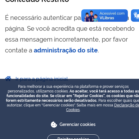
É necessário autenticar para visualizar essa
página. Se você acredita que está recebendo
essa mensagem incorretamente, por favor
contate a
administração do site
.
Ir para a página inicial
Para melhorar a sua experiência na plataforma e prover serviços
personalizados, utilizamos cookies.
Ao aceitar, você terá acesso a todas as
funcionalidades do site. Se clicar em "Rejeitar Cookies", os cookies que nã
forem estritamente necessários serão desativados.
Para escolher quais que
autorizar, clique em "Gerenciar cookies". Saiba mais em nossa
Declaração d
Cookies
.
Gerenciar cookies
Rejeitar cookies