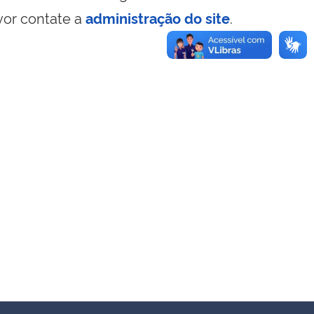
vor contate a
administração do site
.