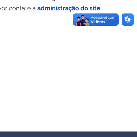
vor contate a
administração do site
.