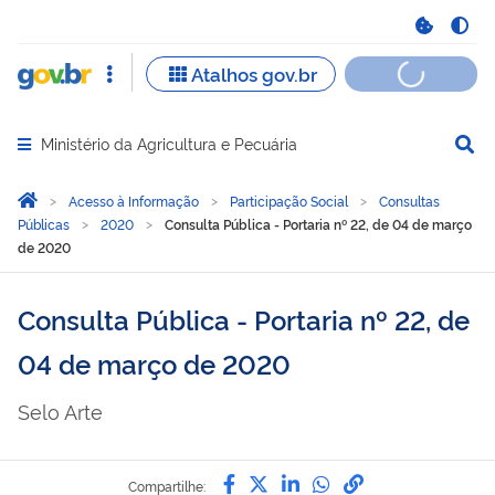
Ministério da Agricultura e Pecuária
Abrir menu principal de navegação
Você está aqui:
Página Inicial
Acesso à Informação
Participação Social
Consultas
Públicas
2020
Consulta Pública - Portaria nº 22, de 04 de março
de 2020
Consulta Pública - Portaria nº 22, de
04 de março de 2020
Selo Arte
Compartilhe por Facebook
Compartilhe por Twitter
Compartilhe por Lin
Compartilhe por
link para Copi
Compartilhe: