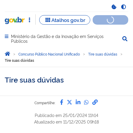
Ministério da Gestão e da Inovação em Serviços
Abrir menu principal de navegação
Públicos
Você está aqui:
Página Inicial
Concurso Público Nacional Unificado
Tire suas dúvidas
Tire suas dúvidas
Tire suas dúvidas
Compartilhe por Facebook
Compartilhe por Twitter
Compartilhe por Lin
Compartilhe por
link para Copi
Compartilhe:
Publicado em
25/01/2024 11h14
Atualizado em
11/12/2025 09h18