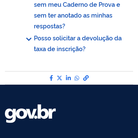
sem meu Caderno de Prova e
sem ter anotado as minhas
respostas?
Posso solicitar a devolução da
taxa de inscrição?
Compartilhe por Facebook
Compartilhe por Twitter
Compartilhe por LinkedI
Compartilhe por Wha
link para Copiar pa