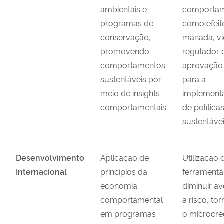
ambientais e
comportam
programas de
como efeit
conservação,
manada, vi
promovendo
regulador 
comportamentos
aprovação 
sustentáveis por
para a
meio de insights
implement
comportamentais
de política
sustentáve
Desenvolvimento
Aplicação de
Utilização 
Internacional
princípios da
ferramenta
economia
diminuir a
comportamental
a risco, to
em programas
o microcré