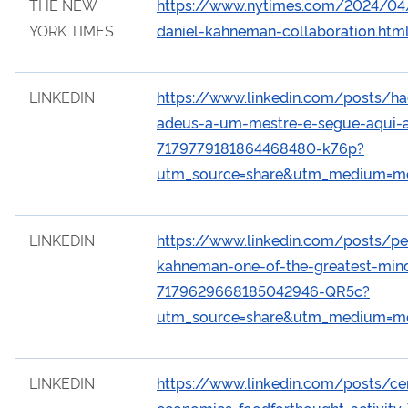
THE NEW
https://www.nytimes.com/2024/04
YORK TIMES
daniel-kahneman-collaboration.htm
LINKEDIN
https://www.linkedin.com/posts/h
adeus-a-um-mestre-e-segue-aqui-ac
7179779181864468480-k76p?
utm_source=share&utm_medium=m
LINKEDIN
https://www.linkedin.com/posts/pet
kahneman-one-of-the-greatest-mind
7179629668185042946-QR5c?
utm_source=share&utm_medium=m
LINKEDIN
https://www.linkedin.com/posts/ce
economics-foodforthought-activity