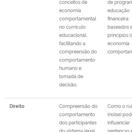
conceitos de
de progra
economia
educação
comportamental
financeira
no currículo
baseados 
educacional,
princípios 
facilitando a
economia
compreensão do
comportam
comportamento
humano e
tomada de
decisão.
Direito
Compreensão do
Como o ru
comportamento
(noise) pod
dos participantes
influenciar
do sistema legal,
sentenças 