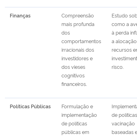
Finanças
Compreensão
Estudo so
mais profunda
como a av
dos
à perda inf
comportamentos
a alocação
irracionais dos
recursos 
investidores e
investimen
dos vieses
risco.
cognitivos
financeiros.
Políticas Públicas
Formulação e
Implement
implementação
de política
de políticas
vacinação
públicas em
baseadas 