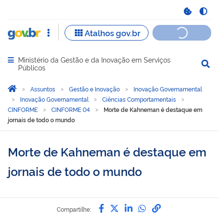
Ministério da Gestão e da Inovação em Serviços
Abrir menu principal de navegação
Públicos
Você está aqui:
Página Inicial
Assuntos
Gestão e Inovação
Inovação Governamental
Inovação Governamental
Ciências Comportamentais
CINFORME
CINFORME 04
Morte de Kahneman é destaque em
jornais de todo o mundo
Morte de Kahneman é destaque em
jornais de todo o mundo
Compartilhe por Facebook
Compartilhe por Twitter
Compartilhe por Lin
Compartilhe por
link para Copi
Compartilhe: