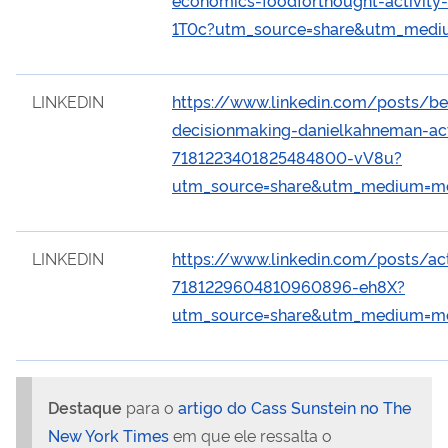
1T0c?utm_source=share&utm_med
LINKEDIN
https://www.linkedin.com/posts/be
decisionmaking-danielkahneman-act
7181223401825484800-vV8u?
utm_source=share&utm_medium=m
LINKEDIN
https://www.linkedin.com/posts/act
7181229604810960896-eh8X?
utm_source=share&utm_medium=m
Destaque
para o
artigo do Cass Sunstein no The
New York Times
em que ele ressalta o