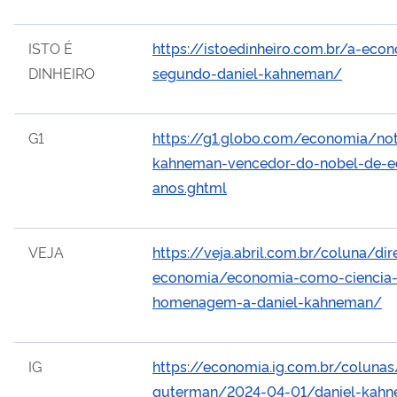
ISTO É
https://istoedinheiro.com.br/a-ec
DINHEIRO
segundo-daniel-kahneman/
G1
https://g1.globo.com/economia/no
kahneman-vencedor-do-nobel-de-e
anos.ghtml
VEJA
https://veja.abril.com.br/coluna/dir
economia/economia-como-ciencia-s
homenagem-a-daniel-kahneman/
IG
https://economia.ig.com.br/coluna
guterman/2024-04-01/daniel-kah