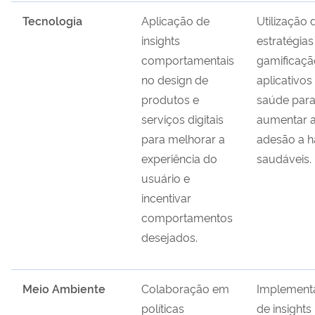
Tecnologia
Aplicação de
Utilização 
insights
estratégias
comportamentais
gamificaç
no design de
aplicativos
produtos e
saúde par
serviços digitais
aumentar 
para melhorar a
adesão a h
experiência do
saudáveis.
usuário e
incentivar
comportamentos
desejados.
Meio Ambiente
Colaboração em
Implement
políticas
de insights