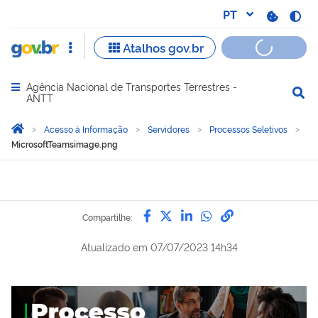
Agência Nacional de Transportes Terrestres -
Abrir menu principal de navegação
ANTT
Você está aqui:
Página Inicial
Acesso à Informação
Servidores
Processos Seletivos
MicrosoftTeamsimage.png
Compartilhe por Facebook
Compartilhe por Twitter
Compartilhe por Lin
Compartilhe por
link para Copi
Compartilhe:
Atualizado em
07/07/2023 14h34