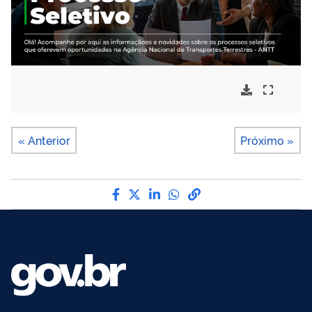
« Anterior
Próximo »
Compartilhe por Facebook
Compartilhe por Twitter
Compartilhe por LinkedI
Compartilhe por Wha
link para Copiar pa