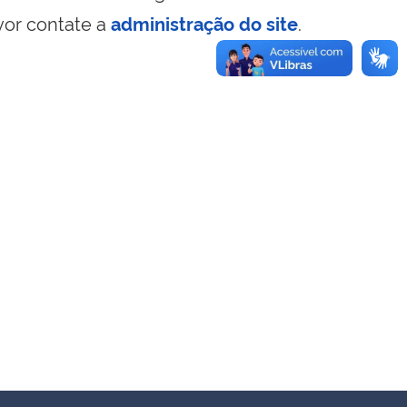
vor contate a
administração do site
.