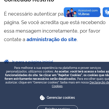
É necessário autenticar para visualizar essa
página. Se você acredita que está recebendo
essa mensagem incorretamente, por favor
contate a
administração do site
.
Ir para a página inicial
Para melhorar a sua experiência na plataforma e prover serviços
personalizados, utilizamos cookies.
Ao aceitar, você terá acesso a todas as
funcionalidades do site. Se clicar em "Rejeitar Cookies", os cookies que nã
forem estritamente necessários serão desativados.
Para escolher quais que
autorizar, clique em "Gerenciar cookies". Saiba mais em nossa
Declaração d
Cookies
.
Gerenciar cookies
Rejeitar cookies