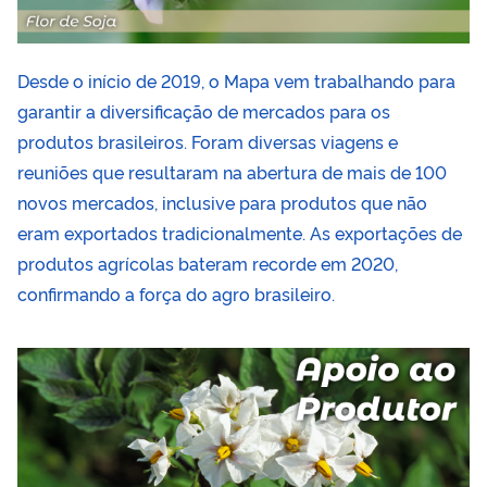
Desde o início de 2019, o Mapa vem trabalhando para
garantir a diversificação de mercados para os
produtos brasileiros. Foram diversas viagens e
reuniões que resultaram na abertura de mais de 100
novos mercados, inclusive para produtos que não
eram exportados tradicionalmente. As exportações de
produtos agrícolas bateram recorde em 2020,
confirmando a força do agro brasileiro.