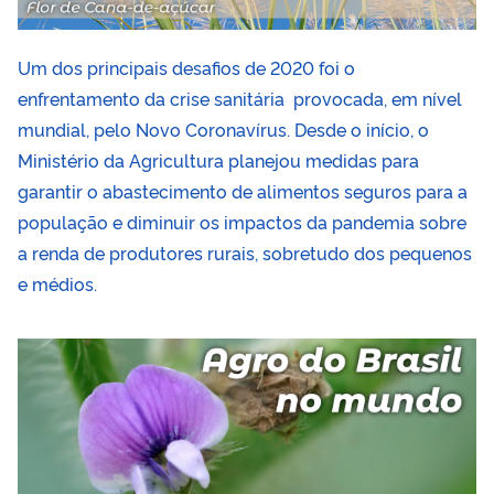
Um dos principais desafios de 2020 foi o
enfrentamento da crise sanitária provocada, em nível
mundial, pelo Novo Coronavírus. Desde o início, o
Ministério da Agricultura planejou medidas para
garantir o abastecimento de alimentos seguros para a
população e diminuir os impactos da pandemia sobre
a renda de produtores rurais, sobretudo dos pequenos
e médios.