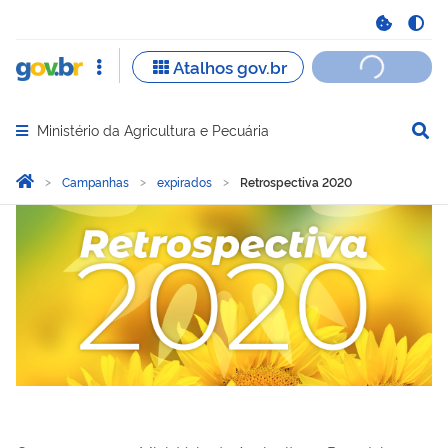
Ministério da Agricultura e Pecuária
Abrir menu principal de navegação
Você está aqui:
Página Inicial
Campanhas
expirados
Retrospectiva 2020
Retrospectiva 2020