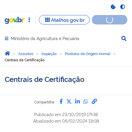
Ministério da Agricultura e Pecuária
Abrir menu principal de navegação
Você está aqui:
Página Inicial
Assuntos
Inspeção
Produtos de Origem Animal
Centrais de Certificação
Centrais de Certificação
Compartilhe por Facebook
Compartilhe por Twitter
Compartilhe por Lin
Compartilhe por
link para Copi
Compartilhe:
Publicado em
23/10/2019 17h38
Atualizado em
06/02/2024 11h38