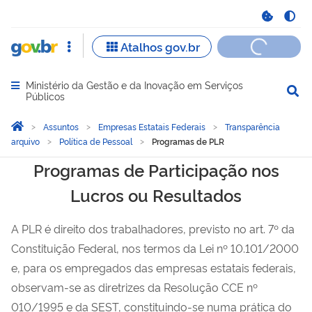
Ministério da Gestão e da Inovação em Serviços
Abrir menu principal de navegação
Públicos
Você está aqui:
Página Inicial
Assuntos
Empresas Estatais Federais
Transparência
arquivo
Política de Pessoal
Programas de PLR
Programas de PLR
Programas de Participação nos
Lucros ou Resultados
A PLR é direito dos trabalhadores, previsto no art. 7º da
Constituição Federal, nos termos da Lei nº 10.101/2000
e, para os empregados das empresas estatais federais,
observam-se as diretrizes da Resolução CCE nº
010/1995 e da SEST, constituindo-se numa prática do