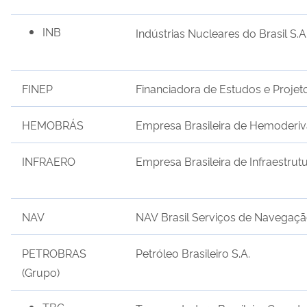
INB
Indústrias Nucleares do Brasil
S.A
FINEP
Financiadora de Estudos e Projet
HEMOBRÁS
Empresa Brasileira de Hemoderiv
INFRAERO
Empresa Brasileira de Infraestrut
NAV
N
AV
B
rasil
S
erviços de
N
avegaç
PETROBRAS
Petróleo Brasileiro S.A.
(Grupo)
TBG