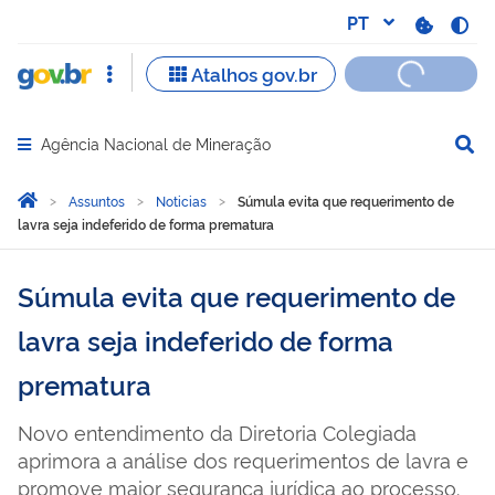
Agência Nacional de Mineração
Abrir menu principal de navegação
Você está aqui:
Página Inicial
Assuntos
Noticias
Súmula evita que requerimento de
lavra seja indeferido de forma prematura
Súmula evita que requerimento de
lavra seja indeferido de forma
prematura
Novo entendimento da Diretoria Colegiada
aprimora a análise dos requerimentos de lavra e
promove maior segurança jurídica ao processo.