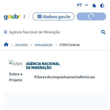
Agência Nacional de Mineração
Abrir menu principal de navegação
Você está aqui:
Página Inicial
Assuntos
Arrecadação
CFEM Conecta
AGÊNCIA NACIONAL
DE MINERAÇÃO
Sobre o
Pilares
Acompanhamento
Notícias
Projeto