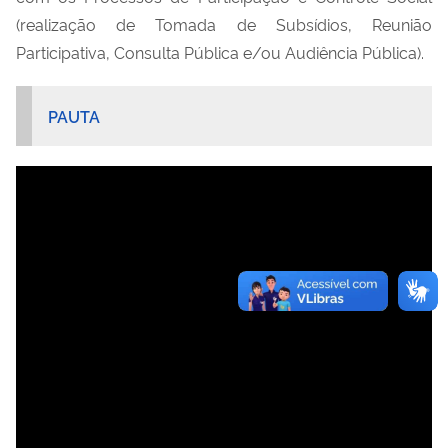
(realização de Tomada de Subsídios, Reunião
Participativa, Consulta Pública e/ou Audiência Pública).
PAUTA