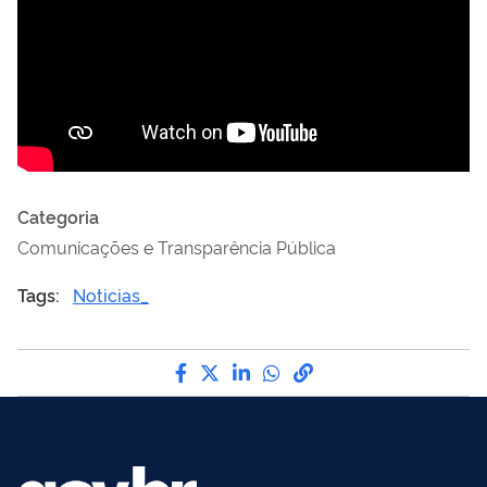
Categoria
Comunicações e Transparência Pública
Tags:
Noticias_
Compartilhe por Facebook
Compartilhe por Twitter
Compartilhe por LinkedI
Compartilhe por Wha
link para Copiar pa