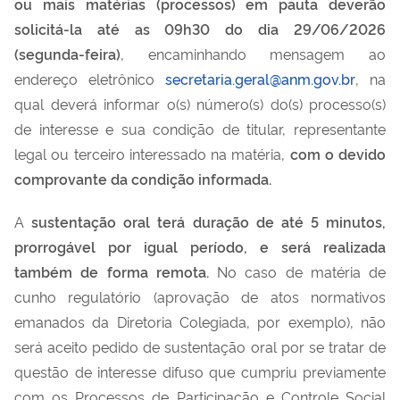
ou mais matérias (processos) em pauta deverão
solicitá-la até as 09h30 do dia 29/06/2026
(segunda-feira)
, encaminhando mensagem ao
endereço eletrônico
secretaria.geral@anm.gov.br
, na
qual deverá informar o(s) número(s) do(s) processo(s)
de interesse e sua condição de titular, representante
legal ou terceiro interessado na matéria,
com o devido
comprovante da condição informada.
A
sustentação oral terá duração de até 5 minutos,
prorrogável por igual período, e será realizada
também de forma remota.
No caso de matéria de
cunho regulatório (aprovação de atos normativos
emanados da Diretoria Colegiada, por exemplo), não
será aceito pedido de sustentação oral por se tratar de
questão de interesse difuso que cumpriu previamente
com os Processos de Participação e Controle Social