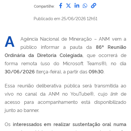
Compartilhe por Facebook
Compartilhe por Twitter
Compartilhe por Lin
Compartilhe por
link para Copi
Compartilhe:
Publicado em
25/06/2026 12h51
A
Agência Nacional de Mineração – ANM vem a
público informar a pauta da
86ª
Reunião
Ordinária da Diretoria Colegiada
, que ocorrerá de
forma remota (uso do Microsoft Teams®), no dia
30/06/2026
(terça-feira), a partir das
09h30
.
Essa reunião deliberativa pública será transmitida ao
vivo no canal da ANM no YouTube®, cujo
link
de
acesso para acompanhamento está disponibilizado
junto ao banner.
Os
interessados em realizar sustentação oral numa