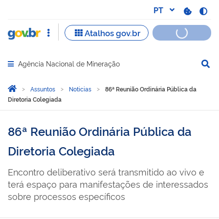
Agência Nacional de Mineração
Abrir menu principal de navegação
Você está aqui:
Página Inicial
Assuntos
Noticias
86ª Reunião Ordinária Pública da
Diretoria Colegiada
86ª Reunião Ordinária Pública da
Diretoria Colegiada
Encontro deliberativo será transmitido ao vivo e
terá espaço para manifestações de interessados
sobre processos específicos