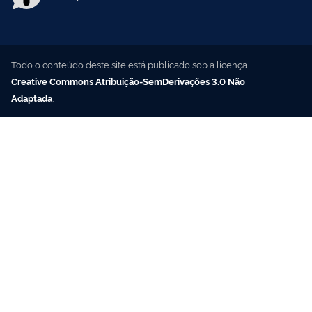
Todo o conteúdo deste site está publicado sob a licença
Creative Commons Atribuição-SemDerivações 3.0 Não
Adaptada
.