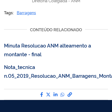
Diretoria Colegiada - ANM
Tags:
Barragens
CONTEÚDO RELACIONADO
Minuta Resolucao ANM alteamento a
montante - final
Nota_tecnica
n.05_2019_Resolucao_ANM_Barragens_Monta
Compartilhe por Facebook
Compartilhe por Twitter
Compartilhe por LinkedI
Compartilhe por Wha
link para Copiar pa