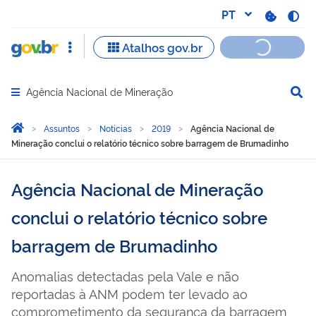
Agência Nacional de Mineração
Abrir menu principal de navegação
Você está aqui:
Página Inicial
Assuntos
Noticias
2019
Agência Nacional de
Mineração conclui o relatório técnico sobre barragem de Brumadinho
Agência Nacional de Mineração
conclui o relatório técnico sobre
barragem de Brumadinho
Anomalias detectadas pela Vale e não
reportadas à ANM podem ter levado ao
comprometimento da segurança da barragem