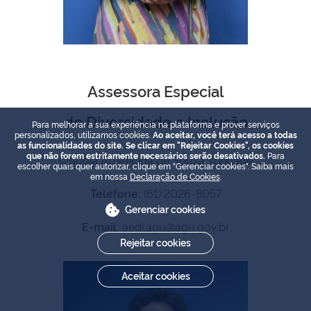
Assessora Especial
de Diversidade e Inclusão
Para melhorar a sua experiência na plataforma e prover serviços
personalizados, utilizamos cookies.
Ao aceitar, você terá acesso a todas
as funcionalidades do site. Se clicar em "Rejeitar Cookies", os cookies
que não forem estritamente necessários serão desativados.
Para
Claudia Aparecida de Souza Trindade
escolher quais quer autorizar, clique em "Gerenciar cookies". Saiba mais
em nossa
Declaração de Cookies
.
Telefone:
(61) 2026-8057
Gerenciar cookies
E-mail:
aedi.agu@agu.gov.br
Rejeitar cookies
Aceitar cookies