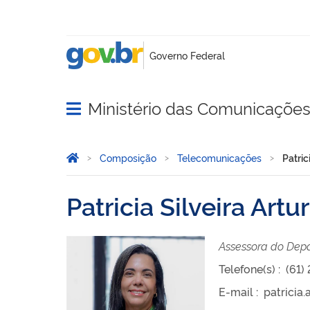
Ministério das Comunicaçõe
Abrir menu principal de navegação
Você está aqui:
Página Inicial
Composição
Telecomunicações
Patric
Patricia Silveira Artur
Assessora do Depa
Telefone(s)
:
(61)
E-mail
:
patricia