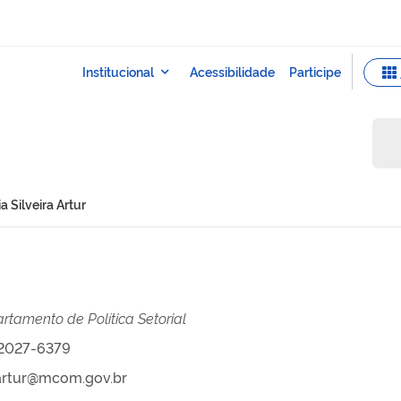
s
ia Silveira Artur
rtamento de Política Setorial
 2027-6379
.artur@mcom.gov.br