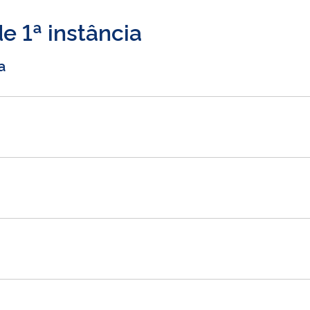
e 1ª instância
a