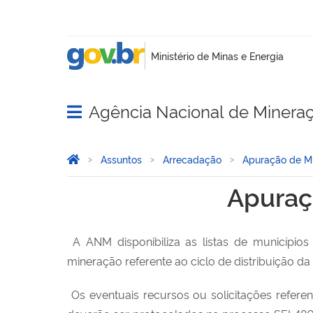
Agência Nacional de Minera
Abrir menu principal de navegação
Você está aqui:
Página Inicial
Assuntos
Arrecadação
Apuração de Mu
Apuração de Municípios A
Apuraç
A ANM disponibiliza as listas de municípios
mineração referente ao ciclo de distribuição 
Os eventuais recursos ou solicitações refere