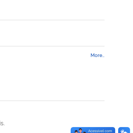
More…
s.