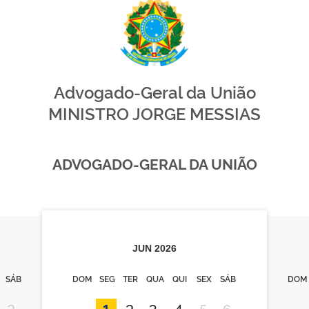
Advogado-Geral da União
MINISTRO JORGE MESSIAS
ADVOGADO-GERAL DA UNIÃO
JUN
2026
SÁB
DOM
SEG
TER
QUA
QUI
SEX
SÁB
DOM
2
1
2
3
4
5
6