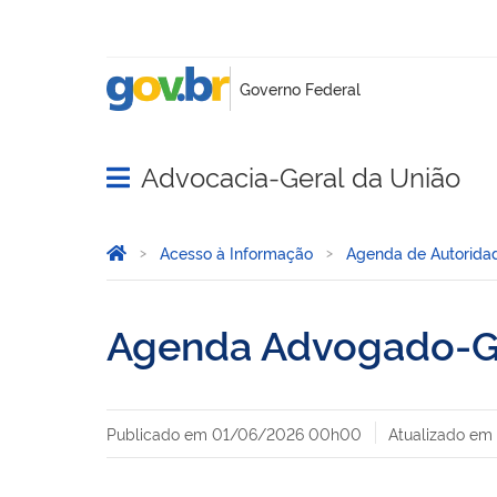
Advocacia-Geral da União
Abrir menu principal de navegação
Você está aqui:
Página Inicial
Acesso à Informação
Agenda de Autorida
Agenda Advogado-Ge
Publicado em
01/06/2026 00h00
Atualizado em