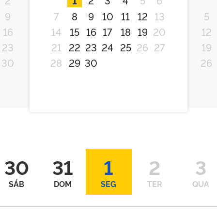
9
7
8
9
10
11
12
13
5
16
14
15
16
17
18
19
20
12
23
21
22
23
24
25
26
27
19
30
28
29
30
26
30
31
1
2
3
SÁB
DOM
SEG
TER
QUA