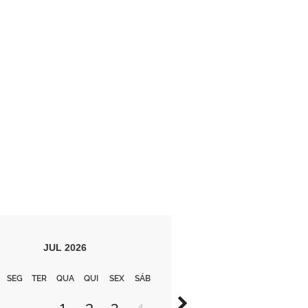
JUL
2026
SEG
TER
QUA
QUI
SEX
SÁB
1
2
3
4