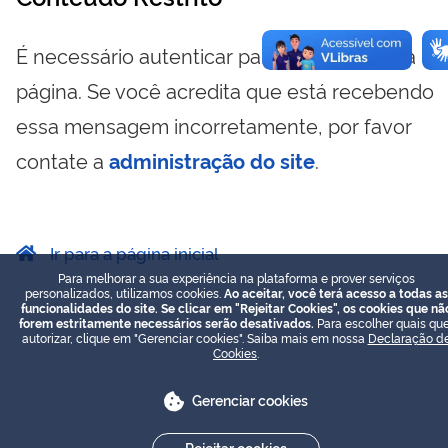
É necessário autenticar para visualizar essa
página. Se você acredita que está recebendo
essa mensagem incorretamente, por favor
contate a
administração do site
.
Ir para a página inicial
Para melhorar a sua experiência na plataforma e prover serviços
personalizados, utilizamos cookies.
Ao aceitar, você terá acesso a todas as
funcionalidades do site. Se clicar em "Rejeitar Cookies", os cookies que nã
forem estritamente necessários serão desativados.
Para escolher quais que
autorizar, clique em "Gerenciar cookies". Saiba mais em nossa
Declaração d
Cookies
.
Gerenciar cookies
Rejeitar cookies