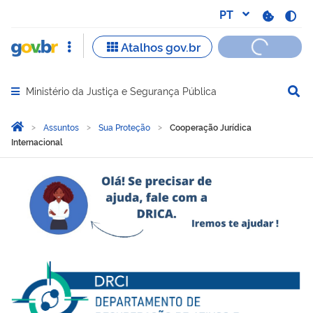
Ministério da Justiça e Segurança Pública
Abrir menu principal de navegação
Você está aqui:
Página Inicial
Assuntos
Sua Proteção
Cooperação Jurídica
Internacional
Cooperação Jurídica Inter