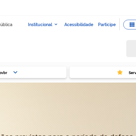
ovbr
Ser