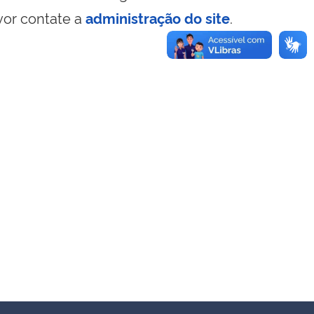
vor contate a
administração do site
.