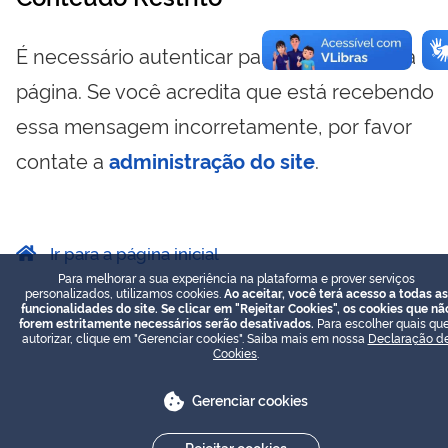
É necessário autenticar para visualizar essa
página. Se você acredita que está recebendo
essa mensagem incorretamente, por favor
contate a
administração do site
.
Ir para a página inicial
Para melhorar a sua experiência na plataforma e prover serviços
personalizados, utilizamos cookies.
Ao aceitar, você terá acesso a todas as
funcionalidades do site. Se clicar em "Rejeitar Cookies", os cookies que nã
forem estritamente necessários serão desativados.
Para escolher quais que
autorizar, clique em "Gerenciar cookies". Saiba mais em nossa
Declaração d
Cookies
.
Gerenciar cookies
Rejeitar cookies