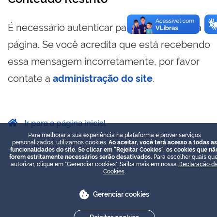
É necessário autenticar para visualizar essa
página. Se você acredita que está recebendo
essa mensagem incorretamente, por favor
contate a
administração do site
.
Ir para a página inicial
Para melhorar a sua experiência na plataforma e prover serviços
personalizados, utilizamos cookies.
Ao aceitar, você terá acesso a todas as
funcionalidades do site. Se clicar em "Rejeitar Cookies", os cookies que nã
forem estritamente necessários serão desativados.
Para escolher quais que
autorizar, clique em "Gerenciar cookies". Saiba mais em nossa
Declaração d
Cookies
.
Gerenciar cookies
Rejeitar cookies