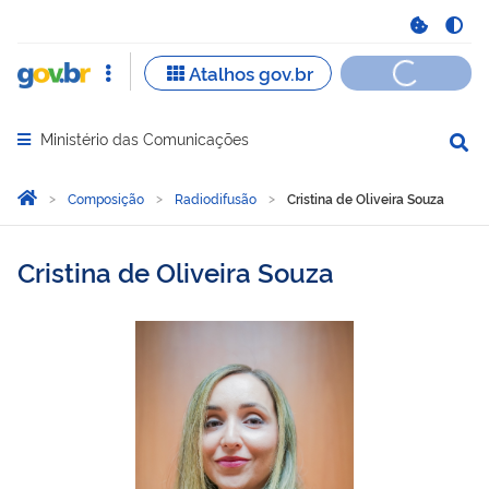
Ministério das Comunicações
Abrir menu principal de navegação
Você está aqui:
Página Inicial
Composição
Radiodifusão
Cristina de Oliveira Souza
Cristina de Oliveira Souza