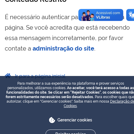
É necessário autenticar para visualizar essa
página. Se você acredita que está recebendo
essa mensagem incorretamente, por favor
contate a
administração do site
.
Ir para a página inicial
Para melhorar a sua experiência na plataforma e prover serviços
personalizados, utilizamos cookies.
Ao aceitar, você terá acesso a todas as
funcionalidades do site. Se clicar em "Rejeitar Cookies", os cookies que nã
forem estritamente necessários serão desativados.
Para escolher quais que
autorizar, clique em "Gerenciar cookies". Saiba mais em nossa
Declaração d
Cookies
.
Gerenciar cookies
Rejeitar cookies