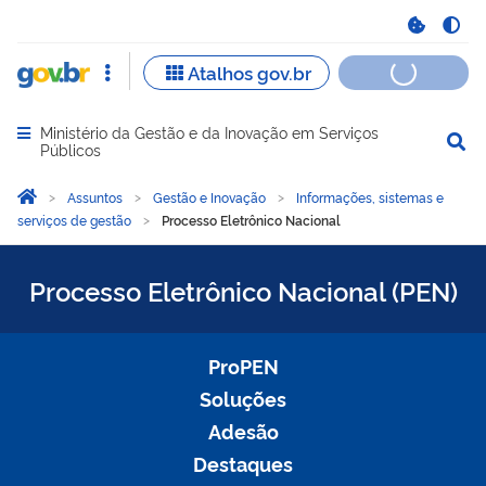
Ministério da Gestão e da Inovação em Serviços
Abrir menu principal de navegação
Públicos
Você está aqui:
Página Inicial
Assuntos
Gestão e Inovação
Informações, sistemas e
serviços de gestão
Processo Eletrônico Nacional
Processo Eletrônico Nacio
Processo Eletrônico Nacional (PEN)
ProPEN
Soluções
Adesão
Destaques