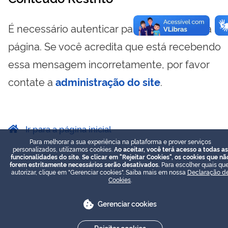
É necessário autenticar para visualizar essa
página. Se você acredita que está recebendo
essa mensagem incorretamente, por favor
contate a
administração do site
.
Ir para a página inicial
Para melhorar a sua experiência na plataforma e prover serviços
personalizados, utilizamos cookies.
Ao aceitar, você terá acesso a todas as
funcionalidades do site. Se clicar em "Rejeitar Cookies", os cookies que nã
forem estritamente necessários serão desativados.
Para escolher quais que
autorizar, clique em "Gerenciar cookies". Saiba mais em nossa
Declaração d
Cookies
.
Gerenciar cookies
Rejeitar cookies