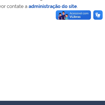
vor contate a
administração do site
.