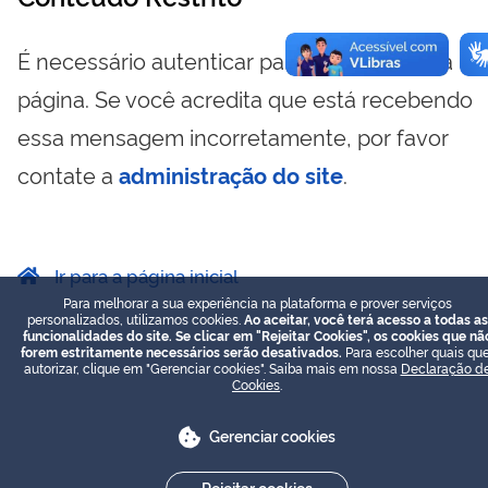
É necessário autenticar para visualizar essa
página. Se você acredita que está recebendo
essa mensagem incorretamente, por favor
contate a
administração do site
.
Ir para a página inicial
Para melhorar a sua experiência na plataforma e prover serviços
personalizados, utilizamos cookies.
Ao aceitar, você terá acesso a todas as
funcionalidades do site. Se clicar em "Rejeitar Cookies", os cookies que nã
forem estritamente necessários serão desativados.
Para escolher quais que
autorizar, clique em "Gerenciar cookies". Saiba mais em nossa
Declaração d
Cookies
.
Gerenciar cookies
Rejeitar cookies