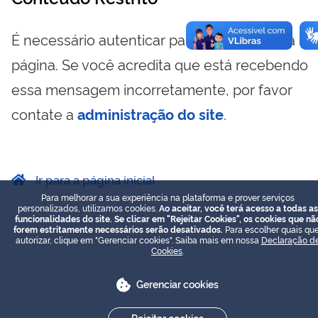
É necessário autenticar para visualizar essa
página. Se você acredita que está recebendo
essa mensagem incorretamente, por favor
contate a
administração do site
.
Ir para a página inicial
Para melhorar a sua experiência na plataforma e prover serviços
personalizados, utilizamos cookies.
Ao aceitar, você terá acesso a todas as
funcionalidades do site. Se clicar em "Rejeitar Cookies", os cookies que nã
forem estritamente necessários serão desativados.
Para escolher quais que
autorizar, clique em "Gerenciar cookies". Saiba mais em nossa
Declaração d
Cookies
.
Gerenciar cookies
Rejeitar cookies