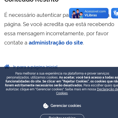
É necessário autenticar para visualizar essa
página. Se você acredita que está recebendo
essa mensagem incorretamente, por favor
contate a
administração do site
.
Ir para a página inicial
Para melhorar a sua experiência na plataforma e prover serviços
personalizados, utilizamos cookies.
Ao aceitar, você terá acesso a todas as
funcionalidades do site. Se clicar em "Rejeitar Cookies", os cookies que nã
forem estritamente necessários serão desativados.
Para escolher quais que
autorizar, clique em "Gerenciar cookies". Saiba mais em nossa
Declaração d
Cookies
.
Gerenciar cookies
Rejeitar cookies