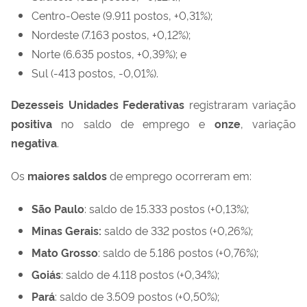
Centro-Oeste (9.911 postos, +0,31%);
Nordeste (7.163 postos, +0,12%);
Norte (6.635 postos, +0,39%); e
Sul (-413 postos, -0,01%).
Dezesseis
Unidades Federativas
registraram variação
positiva
no saldo de emprego e
onze
, variação
negativa
.
Os
maiores saldos
de emprego ocorreram em:
São Paulo
: saldo de 15.333 postos (+0,13%);
Minas Gerais
:
saldo de 332 postos (+0,26%);
Mato Grosso
: saldo de 5.186 postos (+0,76%);
Goiás
: saldo de 4.118 postos (+0,34%);
Pará
: saldo de 3.509 postos (+0,50%);