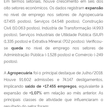
Em termos setoriais, houve crescimento em seis dos
oito setores econômicos. Os dados registram
expansão
no nível de emprego nos setores de Agropecuária
(17.455 postos), Serviços (14.548 postos), Construção
Civil (10.063 postos), Indústria de Transformação (4.993
postos), Serviços Industriais de Utilidade Pública (SIUP)
(1.335 postos) e Extrativa Mineral (702 postos). Verificou-
se
queda
no nível de emprego nos setores de
Administração Pública (-1.528 postos) e Comércio (-249
postos).
A
Agropecuária
foi o principal destaque de Julho/2018.
Houve 91.602 admissões e 74.147 desligamentos,
implicando
saldo de +
17.455
empregos
, equivalente à
expansão de
+
1,07
%
em relação ao mês anterior. As
principais classes de atividade que influenciaram o
resultado do setor foram: