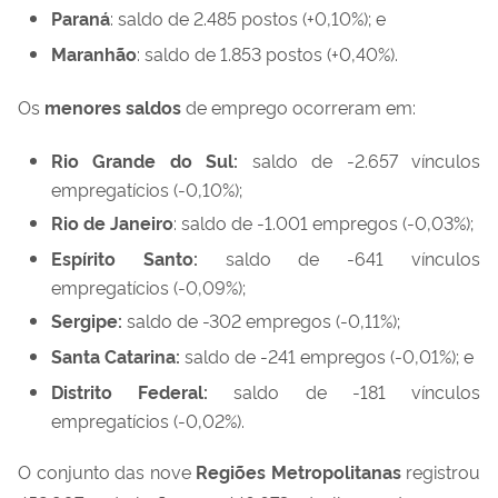
Paraná
: saldo de 2.485 postos (+0,10%); e
Maranhão
: saldo de 1.853 postos (+0,40%).
Os
menores saldos
de emprego ocorreram em:
Rio Grande do Sul
:
saldo de -2.657 vínculos
empregatícios (-0,10%);
Rio de Janeiro
: saldo de -1.001 empregos (-0,03%);
Espírito Santo
:
saldo de -641 vínculos
empregatícios (-0,09%);
Sergipe
:
saldo de -302 empregos (-0,11%);
Santa Catarina
:
saldo de -241 empregos (-0,01%); e
Distrito Federal
:
saldo de -181 vínculos
empregatícios (-0,02%).
O conjunto das nove
Regiões Metropolitanas
registrou