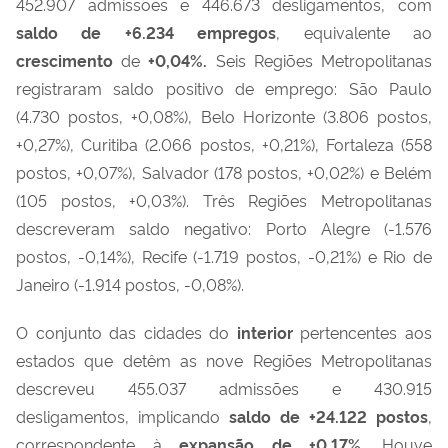
452.907 admissões e 446.673 desligamentos, com
saldo de
+6.234
empregos
, equivalente ao
crescimento
de
+
0,04
%.
Seis Regiões Metropolitanas
registraram saldo positivo de emprego: São Paulo
(4.730 postos, +0,08%), Belo Horizonte (3.806 postos,
+0,27%), Curitiba (2.066 postos, +0,21%), Fortaleza (558
postos, +0,07%), Salvador (178 postos, +0,02%) e Belém
(105 postos, +0,03%). Três Regiões Metropolitanas
descreveram saldo negativo: Porto Alegre (-1.576
postos, -0,14%), Recife (-1.719 postos, -0,21%) e Rio de
Janeiro (-1.914 postos, -0,08%).
O conjunto das cidades do
interior
pertencentes aos
estados que detêm as nove Regiões Metropolitanas
descreveu 455.037 admissões e 430.915
desligamentos, implicando
saldo de
+
24.122
postos
,
correspondente à
expansão de +0,17%
. Houve