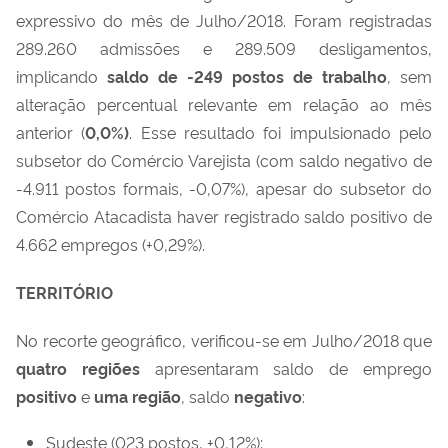
expressivo do mês de Julho/2018. Foram registradas
289.260 admissões e 289.509 desligamentos,
implicando
saldo de
-249
postos de trabalho
, sem
alteração percentual relevante em relação ao mês
anterior (
0,0%)
. Esse resultado foi impulsionado pelo
subsetor do Comércio Varejista (com saldo negativo de
-4.911 postos formais, -0,07%), apesar do subsetor do
Comércio Atacadista haver registrado saldo positivo de
4.662 empregos (+0,29%).
TERRITÓRIO
No recorte geográfico, verificou-se em Julho/2018 que
quatro regiões
apresentaram saldo de emprego
positivo
e
uma região
, saldo
negativo
:
Sudeste (023 postos, +0,12%);