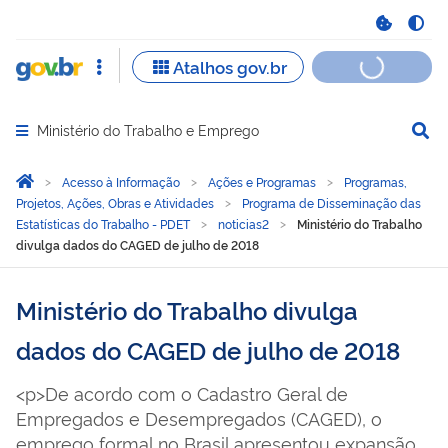
Ministério do Trabalho e Emprego
Abrir menu principal de navegação
Você está aqui:
Página Inicial
Acesso à Informação
Ações e Programas
Programas,
Projetos, Ações, Obras e Atividades
Programa de Disseminação das
Estatísticas do Trabalho - PDET
noticias2
Ministério do Trabalho
divulga dados do CAGED de julho de 2018
Ministério do Trabalho divulga
dados do CAGED de julho de 2018
<p>De acordo com o Cadastro Geral de
Empregados e Desempregados (CAGED), o
emprego formal no Brasil apresentou expansão